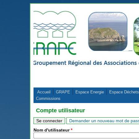
Aller au contenu principal
Accueil
GRAPE
Espace Energie
Espace Déchets
Commissions
Compte utilisateur
(onglet actif)
Onglets principaux
Se connecter
Demander un nouveau mot de pas
Nom d'utilisateur
*