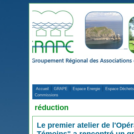
Aller au contenu principal
Accueil
GRAPE
Espace Energie
Espace Déchets
Commissions
réduction
Le premier atelier de l'Opé
Témoins" a rencontré un g