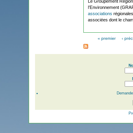
Le Groupement Régiona
l’Environnement (GRA
associations
régionale
associées dont le champ
« premier
‹ pré
Pages
No
Demander
Pr