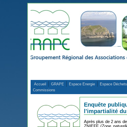
Aller au contenu principal
Accueil
GRAPE
Espace Energie
Espace Déchets
Commissions
Enquête publiq
l'impartialité 
Après plus de 2 ans de
ZNIEFF (Zone naturelle