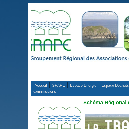
Aller au contenu principal
Accueil
GRAPE
Espace Energie
Espace Déchets
Commissions
Schéma Régional 