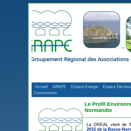
Aller au contenu principal
Accueil
GRAPE
Espace Energie
Espace Déchets
Commissions
Le Profil Environn
Normandie
La DREAL vient de fi
2015 de la Basse-Nor