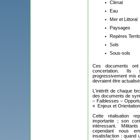
Climat
Eau
Mer et Littoral
Paysages
Repères Territ
Sols
Sous-sols
Ces documents ont
concertation. Ils
progressivement mis e
devraient être actuali
L'intérêt de chaque br
des documents de synt
– Faiblesses – Opport
« Enjeux et Orientatio
Cette réalisation r
importante ; son con
intéressant. Milita
cependant nous emp
insatisfaction : quand