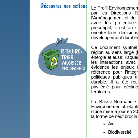
Le Profil Environnemen
par les Directions R
l’Aménagement et du 
avec les préfecture
prescriptif, il est au
orienter leurs décision
développement durable
Ce document synthétis
région au sens large (b
énergie et aussi risques
les interactions avec
évidence les enjeux e
référence pour l’inté
politiques publiques 
durable. Il a été ré
privilégié pour décli
territoires.
La Basse-Normandie d
Environnemental établ
d'une mise à jour en 20
la forme de neuf broch
Air
Biodiversité