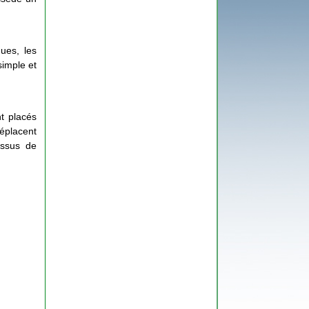
ques, les
 simple et
t placés
déplacent
essus de