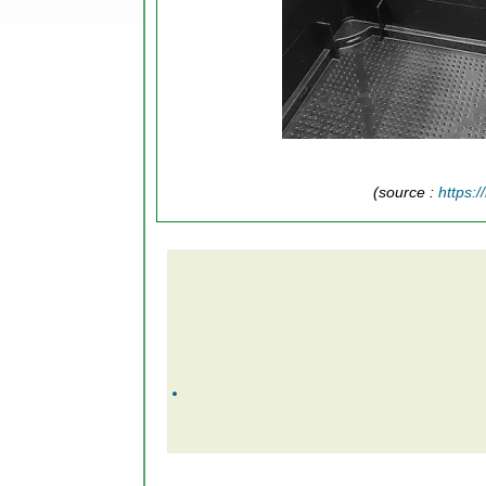
(source :
https: