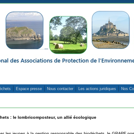
échets
Espace presse
Nous contacter
Les actions juridiques
Nos Co
hets : le lombricomposteur, un allié écologique
ser les jeunes à la gestion responsable des biodéchets, le GRAPE po